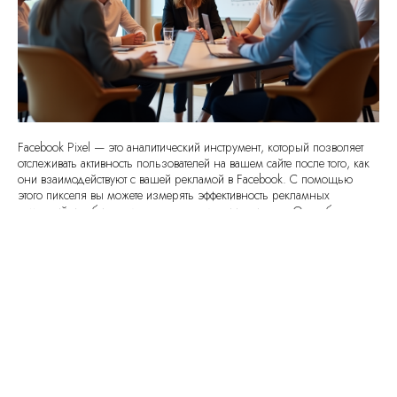
Facebook Pixel — это аналитический инструмент, который позволяет
отслеживать активность пользователей на вашем сайте после того, как
они взаимодействуют с вашей рекламой в Facebook. С помощью
этого пикселя вы можете измерять эффективность рекламных
кампаний и собирать данные о поведении клиентов. Он работает
путем размещения кода на вашем сайте, который отправляет
информацию обратно в Facebook.
Основные функции Facebook Pixel включают в себя:
отслеживание посещений страниц;
сбор данных о конверсии;
настройка ретаргетинга;
оптимизация рекламных кампаний.
Зачем нужен Facebook