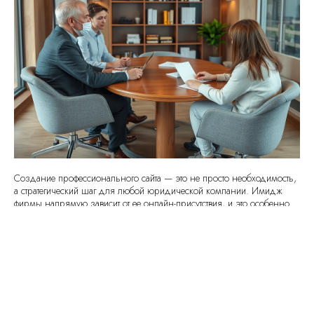
Создание профессионального сайта — это не просто необходимость,
а стратегический шаг для любой юридической компании. Имидж
фирмы напрямую зависит от ее онлайн-присутствия, и это особенно
актуально для области юриспруденции. Качественный сайт поможет
не только заявить о себе, но и информировать клиентов о внутренних
процессах компании, её успехах и предлагаемых услугах. Это
особенно важно, так как доверие к юристам базируется на опыте и
визуальном восприятии. Наличие хорошего сайта может стать
решающим фактором при выборе клиента. Кроме того, он поможет
привлечь новых клиентов, так как большинство пользователей
предпочитают искать информацию в интернете.