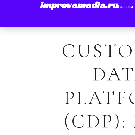
improvemedia.ru
Главная
CUST
DA
PLAT
(CDP):