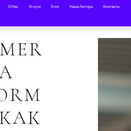
О Нас
Услуги
Блог
Наши Авторы
Контакты
OMER
TA
FORM
 КАК