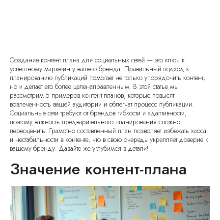
Создание контент плана для социальных сетей — это ключ к
успешному маркетингу вашего бренда. Правильный подход к
планированию публикаций помогает не только упорядочить контент,
но и делает его более целенаправленным. В этой статье мы
рассмотрим 5 примеров контент-планов, которые повысят
вовлеченность вашей аудитории и облегчат процесс публикации.
Социальные сети требуют от брендов гибкости и адаптивности,
поэтому важность предварительного планирования сложно
переоценить. Грамотно составленный план позволяет избежать хаоса
и нестабильности в контенте, что в свою очередь укрепляет доверие к
вашему бренду. Давайте же углубимся в детали!
Значение контент-плана